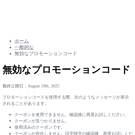
ホーム
一般的な
無効なプロモーションコード
無効なプロモーションコード
最終公開日：August 19th, 2025
プ
ロ
モ
ー
シ
ョ
ン
コ
ー
ド
を
使
用
す
る
際
、
次
の
よ
う
な
メ
ッ
セ
ー
ジ
が
表
示
さ
れ
る
こ
と
が
あ
り
ま
す
。
ク
ー
ポ
ン
を
使
用
で
き
ま
せ
ん
。
確
認
後
に
再
度
お
試
し
く
だ
さ
い
。
ク
ー
ポ
ン
が
見
つ
か
り
ま
せ
ん
。
使
用
済
み
の
ク
ー
ポ
ン
で
す
。
ク
ー
ポ
ン
が
存
在
し
ま
せ
ん
。
誤
字
脱
字
の
確
認
後
、
再
度
お
試
し
く
だ