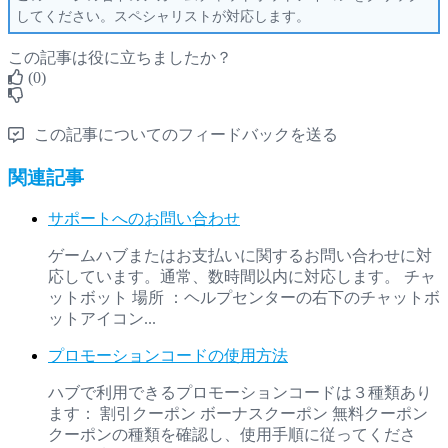
し
て
く
だ
さ
い
。
ス
ペ
シ
ャ
リ
ス
ト
が
対
応
し
ま
す
。
この記事は役に立ちましたか？
(0)
この記事についてのフィードバックを送る
関連記事
サポートへのお問い合わせ
ゲームハブまたはお支払いに関するお問い合わせに対
応しています。通常、数時間以内に対応します。 チャ
ットボット 場所 ：ヘルプセンターの右下のチャットボ
ットアイコン...
プロモーションコードの使用方法
ハブで利用できるプロモーションコードは３種類あり
ます： 割引クーポン ボーナスクーポン 無料クーポン
クーポンの種類を確認し、使用手順に従ってくださ