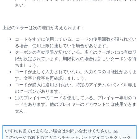
さ
い
。
上
記
の
エ
ラ
ー
は
次
の
理
由
が
考
え
ら
れ
ま
す
：
コ
ー
ド
を
す
で
に
使
用
し
て
い
る
。
コ
ー
ド
の
使
用
回
数
が
限
ら
れ
て
い
る
場
合
、
使
用
上
限
に
達
し
て
い
る
場
合
が
あ
り
ま
す
。
ク
ー
ポ
ン
の
有
効
期
限
が
切
れ
て
い
る
。
多
く
の
ク
ー
ポ
ン
に
は
有
効
期
限
が
設
定
さ
れ
て
い
ま
す
。
期
限
切
れ
の
場
合
は
新
し
い
ク
ー
ポ
ン
を
待
ち
ま
し
ょ
う
。
コ
ー
ド
が
正
し
く
入
力
さ
れ
て
い
な
い
。
入
力
ミ
ス
の
可
能
性
が
あ
り
ま
す
。
文
字
と
数
字
を
再
確
認
し
ま
し
ょ
う
。
コ
ー
ド
が
購
入
に
適
用
さ
れ
な
い
。
特
定
の
ア
イ
テ
ム
や
バ
ン
ド
ル
専
用
の
ク
ー
ポ
ン
が
あ
り
ま
す
。
別
の
プ
レ
イ
ヤ
ー
の
コ
ー
ド
を
使
用
し
て
い
る
。
プ
レ
イ
ヤ
ー
専
用
の
コ
ー
ド
も
あ
り
ま
す
。
他
の
プ
レ
イ
ヤ
ー
の
ア
カ
ウ
ン
ト
で
は
使
用
で
き
ま
せ
ん
。
い
ず
れ
も
当
て
は
ま
ら
な
い
場
合
は
お
問
い
合
わ
せ
く
だ
さ
い
。

こ
の
ペ
ー
ジ
の
右
下
の
ア
ガ
ニ
ム
チ
ャ
ッ
ト
ボ
ッ
ト
ア
イ
コ
ン
を
ク
リ
ッ
ク