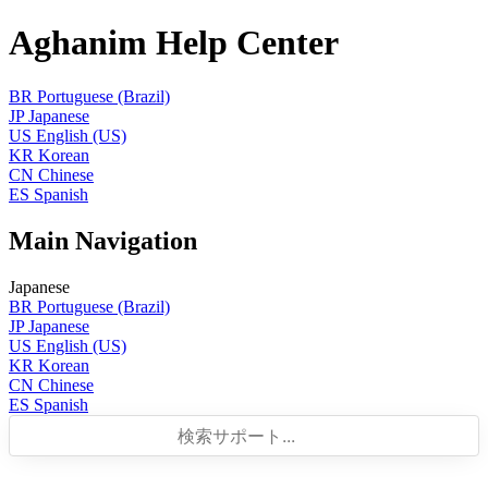
Aghanim Help Center
BR
Portuguese (Brazil)
JP
Japanese
US
English (US)
KR
Korean
CN
Chinese
ES
Spanish
Main Navigation
Japanese
BR
Portuguese (Brazil)
JP
Japanese
US
English (US)
KR
Korean
CN
Chinese
ES
Spanish