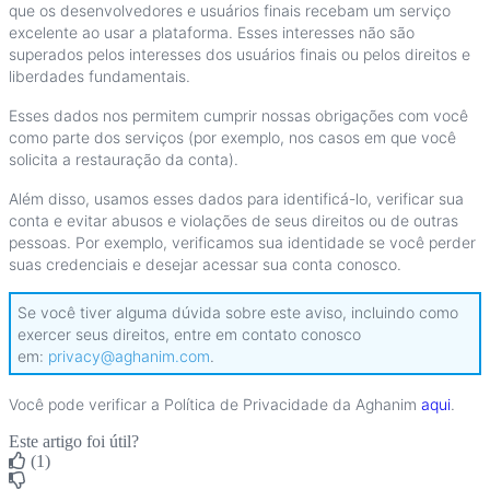
que
os
desenvolvedores
e
usu
á
rios
finais
recebam
um
servi
ç
o
excelente
ao
usar
a
plataforma
.
Esses
interesses
n
ã
o
s
ã
o
superados
pelos
interesses
dos
usu
á
rios
finais
ou
pelos
direitos
e
liberdades
fundamentais
.
Esses
dados
nos
permitem
cumprir
nossas
obriga
ç
õ
es
com
voc
ê
como
parte
dos
servi
ç
os
(
por
exemplo
,
nos
casos
em
que
voc
ê
solicita
a
restaura
ç
ã
o
da
conta
)
.
Al
é
m
disso
,
usamos
esses
dados
para
identific
á
-
lo
,
verificar
sua
conta
e
evitar
abusos
e
viola
ç
õ
es
de
seus
direitos
ou
de
outras
pessoas
.
Por
exemplo
,
verificamos
sua
identidade
se
voc
ê
perder
suas
credenciais
e
desejar
acessar
sua
conta
conosco
.
Se
voc
ê
tiver
alguma
d
ú
vida
sobre
este
aviso
,
incluindo
como
exercer
seus
direitos
,
entre
em
contato
conosco
em
:
privacy
@
aghanim
.
com
.
Voc
ê
pode
verificar
a
Pol
í
tica
de
Privacidade
da
Aghanim
aqui
.
Este artigo foi útil?
(1)