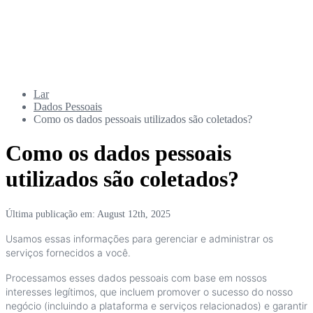
Lar
Dados Pessoais
Como os dados pessoais utilizados são coletados?
Como os dados pessoais
utilizados são coletados?
Última publicação em: August 12th, 2025
Usamos
essas
informa
ç
õ
es
para
gerenciar
e
administrar
os
servi
ç
os
fornecidos
a
voc
ê
.
Processamos
esses
dados
pessoais
com
base
em
nossos
interesses
leg
í
timos
,
que
incluem
promover
o
sucesso
do
nosso
neg
ó
cio
(
incluindo
a
plataforma
e
servi
ç
os
relacionados
)
e
garantir